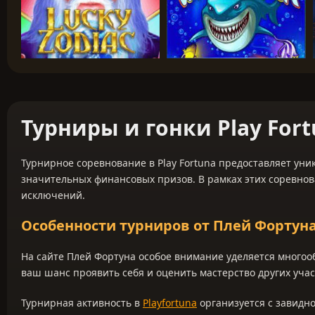
Турниры и гонки Play For
Турнирное соревнование в Play Fortuna предоставляет ун
значительных финансовых призов. В рамках этих соревно
исключений.
Особенности турниров от Плей Фортун
На сайте Плей Фортуна особое внимание уделяется многоо
ваш шанс проявить себя и оценить мастерство других учас
Турнирная активность в
Playfortuna
организуется с завидн