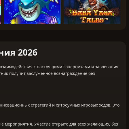
ния 2026
, взаимодействия с настоящими соперниками и завоевания
тник получит заслуженное вознаграждение без
инновационных стратегий и хитроумных игровых ходов. Это
е мероприятия. Участие открыто для всех желающих, без