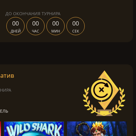
ДО ОКОНЧАНИЯ ТУРНИРА
00
00
00
00
ДНЕЙ
ЧАС
МИН
СЕК
атив
РНИРА
ЕЛЬ