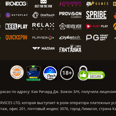
асао по адресу: Кая Ричард Дж. Божон З/Н, получила лицензию
VICES LTD, которая выступает в роли оператора платежных ус
этаж, офис 201, почтовый индекс 3076, город Лимасол, страна 