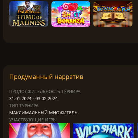
Продуманный нарратив
ПРОДОЛЖИТЕЛЬНОСТЬ ТУРНИРА
31.01.2024 - 03.02.2024
ТИП ТУРНИРА
МАКСИМАЛЬНЫЙ МНОЖИТЕЛЬ
УЧАСТВУЮЩИЕ ИГРЫ