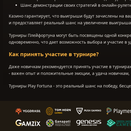
Шанс демонстрации своих стратегий в онлайн-рулетке
Казино гарантирует, что выигрыши будут зачислены на ва
и предоставляет реальный шанс на увеличение выигрыша
Турниры Плейфортуна могут быть посвящены одной конкрет
одновременно, что дает возможность выбора и участие в у
Как принять участие в турнире?
Даже новичкам рекомендуется принять участие в турнирах
- важен опыт и положительные эмоции, а удача новичкам, к
Турниры Play Fortuna - это реальный шанс на победу, бес