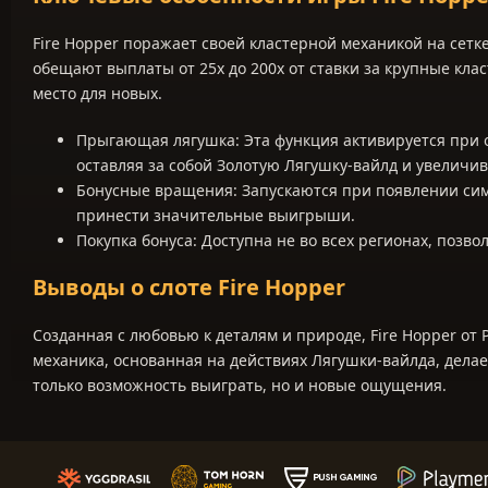
Fire Hopper поражает своей кластерной механикой на сетк
обещают выплаты от 25х до 200х от ставки за крупные кл
место для новых.
Прыгающая лягушка: Эта функция активируется при о
оставляя за собой Золотую Лягушку-вайлд и увеличи
Бонусные вращения: Запускаются при появлении сим
принести значительные выигрыши.
Покупка бонуса: Доступна не во всех регионах, позв
Выводы о слоте Fire Hopper
Созданная с любовью к деталям и природе, Fire Hopper о
механика, основанная на действиях Лягушки-вайлда, делае
только возможность выиграть, но и новые ощущения.