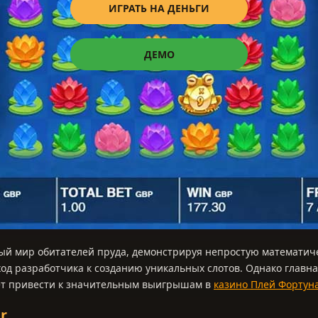
ИГРАТЬ НА ДЕНЬГИ
ДЕМО
тный мир обитателей пруда, демонстрируя непростую математич
дход разработчика к созданию уникальных слотов. Однако главн
ет привести к значительным выигрышам в
казино Плей Фортун
r