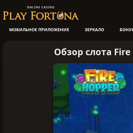
МОБИЛЬНОЕ ПРИЛОЖЕНИЕ
ЗЕРКАЛО
БОНУ
Обзор слота Fir